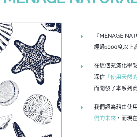
『MENAGE N
經過1000度以
在這個充滿化學
深信
「使用天然
而開發了本系列
我們認為藉由使
們的未來
，而現