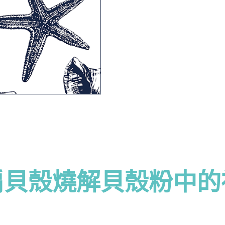
扇貝殼燒解貝殼粉中的