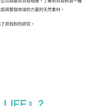
敝公司與扇貝貝殼相遇，了解到貝殼粉為一種
家庭與整個地球的力量的天然素材。
始了貝殼粉的研究。
LIFE』?