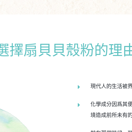
選擇扇貝貝殼粉的理
現代人的生活被
化學成分因爲其
境造成前所未有