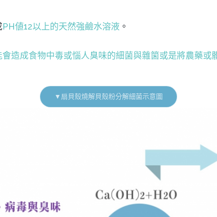
成
PH値12以上的天然強鹼水溶液
。
能會造成食物中毒或惱人臭味的細菌與雜箘或是將農藥或
▼扇貝殼燒解貝殼粉分解細菌示意圖